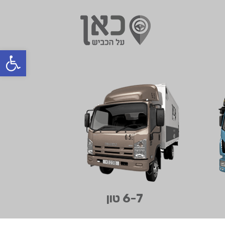
בחר מיקום
Open toolbar
הכל
ברחובות
בבית שמש
בטבריה
בחיפה
בצפון
בדרום
בעפולה
6-7 טון
בבאר שבע