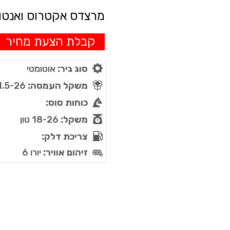
מוסך / מוסכי משאיות
מגרשי משאיות למכירה
מרצדס אקטרוס ואנטו
יצרני משאיות DAF בצפון
רישיון למשאית
רכישת משאית
ארגזים למשאיות
קבלת הצעת מחיר
השכרת משאית
מגרשי משאיות פירוק
ביטוח משאיות
סוג גיר:
אוטומטי
טרייד אין למשאיות
משקל העמסה:
11.5-26 ט
כוחות סוס:
משקל:
18-26 טון
צריכת דלק:
זיהום אוויר:
יורו 6