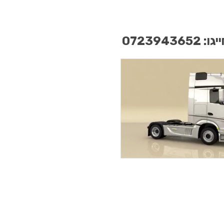
בירושלים
בתל אביב
באילת
ו: 0723943652
בקרית שמונה
ברמלה
ביבנה
באשדוד
בפתח תקווה
בחולון
בראשון לציון
בנצרת