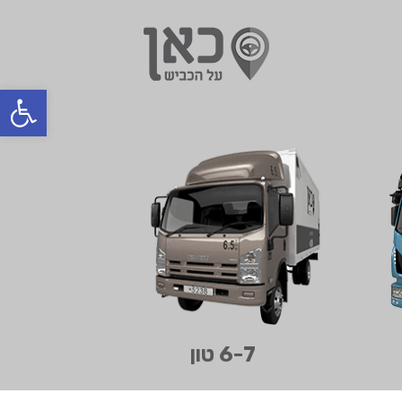
בחר מיקום
Open toolbar
הכל
ברחובות
בבית שמש
בטבריה
בחיפה
בצפון
בדרום
בעפולה
6-7 טון
בבאר שבע